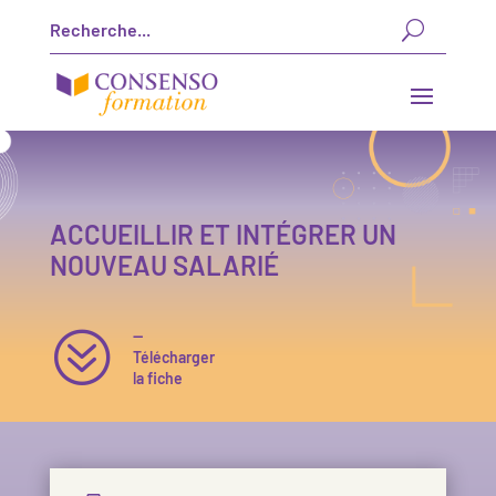
ACCUEILLIR ET INTÉGRER UN
NOUVEAU SALARIÉ
?
—
Télécharger
la fiche