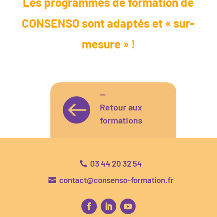
Les programmes de formation de
CONSENSO sont adaptés et « sur-
mesure » !
—

Retour aux
formations
03 44 20 32 54

contact@consenso-formation.fr
