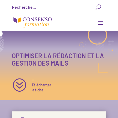
OPTIMISER LA RÉDACTION ET LA
GESTION DES MAILS
?
—
Télécharger
la fiche