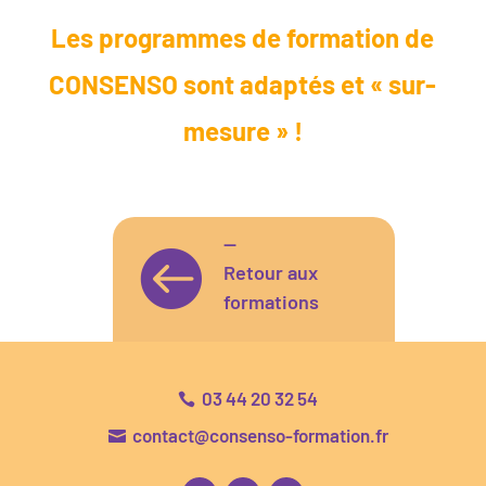
Les programmes de formation de
CONSENSO sont adaptés et « sur-
mesure » !
—

Retour aux
formations
03 44 20 32 54

contact@consenso-formation.fr
