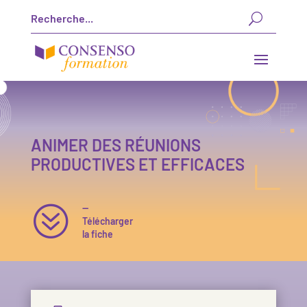
ANIMER DES RÉUNIONS
PRODUCTIVES ET EFFICACES
?
—
Télécharger
la fiche