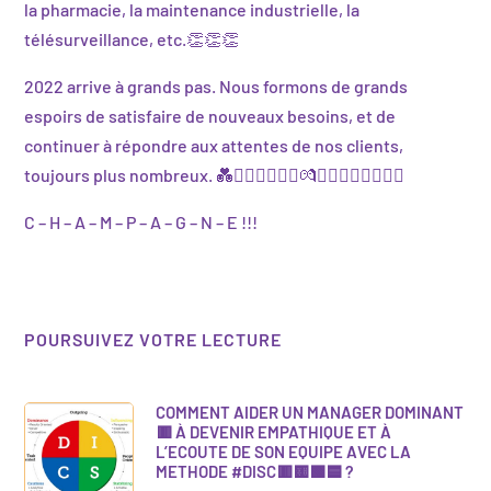
la pharmacie, la maintenance industrielle, la
télésurveillance, etc.👏👏👏
2022 arrive à grands pas. Nous formons de grands
espoirs de satisfaire de nouveaux besoins, et de
continuer à répondre aux attentes de nos clients,
toujours plus nombreux. 💑👩‍❤️‍👩👨‍❤️‍👨💏👩‍❤️‍💋‍👩👨‍❤️‍💋‍👨
C – H – A – M – P – A – G – N – E !!!
POURSUIVEZ VOTRE LECTURE
COMMENT AIDER UN MANAGER DOMINANT
🟥 À DEVENIR EMPATHIQUE ET À
L’ECOUTE DE SON EQUIPE AVEC LA
METHODE #DISC🟥🟨🟩🟦 ?