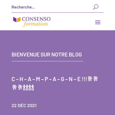
BIENVENUE SUR NOTRE BLOG
C – H – A – M – P – A – G – N – E !!!🥂🥂
🥂🥂🍾🍾🍾🍾
22 DÉC 2021