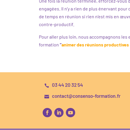
Une fois la réunion terminée, efforcez-vous de
engagées. Il n’y a rien de plus énervant pou
de temps en réunion si rien n’est mis en œuvr
contre-productif.
Pour aller plus loin, nous accompagnons les 
formation
“
animer des réunions productives 
03 44 20 32 54

contact@consenso-formation.fr
