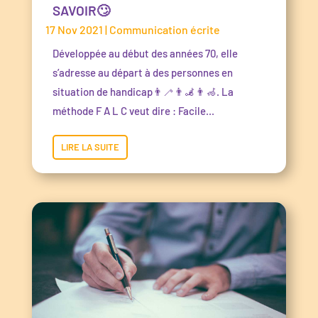
SAVOIR🙄
17 Nov 2021
|
Communication écrite
Développée au début des années 70, elle
s’adresse au départ à des personnes en
situation de handicap👨‍🦯👨‍🦼👨‍🦽. La
méthode F A L C veut dire : Facile...
LIRE LA SUITE