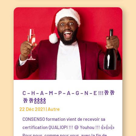
C – H – A – M – P – A – G – N – E !!!🥂🥂
🥂🥂🍾🍾🍾🍾
22 Déc 2021
|
Autre
CONSENSO formation vient de recevoir sa
certification QUALIOPI !!! 😅 Youhou !!! 👍👍👍
Pour nous, comme pour vous, avec la fin de