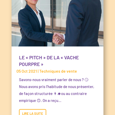
LE « PITCH » DE LA « VACHE
POURPRE »
05 Oct 2021
|
Techniques de vente
Savons-nous vraiment parler de nous ? 🙄
Nous avons pris l’habitude de nous présenter,
de façon structurée 👨‍🎓ou au contraire
empirique 🙃. On a reçu...
LIRE LA SUITE